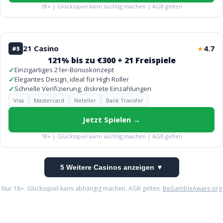
18+ | Glücksspiel kann süchtig machen | AGB gelten
21 Casino
4.7
★
#5
121% bis zu €300 + 21 Freispiele
✓
Einzigartiges 21er-Bonuskonzept
✓
Elegantes Design, ideal für High Roller
✓
Schnelle Verifizierung, diskrete Einzahlungen
Visa
Mastercard
Neteller
Bank Transfer
Jetzt Spielen →
18+ | Glücksspiel kann süchtig machen | AGB gelten
5 Weitere Casinos anzeigen ▼
Nur 18+. Glücksspiel kann abhängig machen. AGB gelten.
BeGambleAware.org