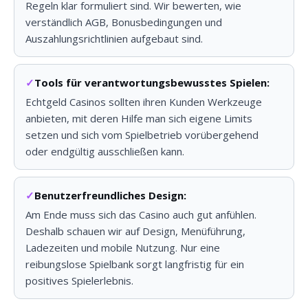
Regeln klar formuliert sind. Wir bewerten, wie
verständlich AGB, Bonusbedingungen und
Auszahlungsrichtlinien aufgebaut sind.
Tools für verantwortungsbewusstes Spielen:
Echtgeld Casinos sollten ihren Kunden Werkzeuge
anbieten, mit deren Hilfe man sich eigene Limits
setzen und sich vom Spielbetrieb vorübergehend
oder endgültig ausschließen kann.
Benutzerfreundliches Design:
Am Ende muss sich das Casino auch gut anfühlen.
Deshalb schauen wir auf Design, Menüführung,
Ladezeiten und mobile Nutzung. Nur eine
reibungslose Spielbank sorgt langfristig für ein
positives Spielerlebnis.