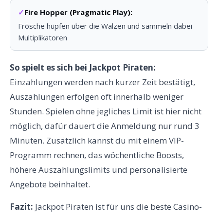
Fire Hopper (Pragmatic Play):
Frösche hüpfen über die Walzen und sammeln dabei
Multiplikatoren
So spielt es sich bei Jackpot Piraten:
Einzahlungen werden nach kurzer Zeit bestätigt,
Auszahlungen erfolgen oft innerhalb weniger
Stunden. Spielen ohne jegliches Limit ist hier nicht
möglich, dafür dauert die Anmeldung nur rund 3
Minuten. Zusätzlich kannst du mit einem VIP-
Programm rechnen, das wöchentliche Boosts,
höhere Auszahlungslimits und personalisierte
Angebote beinhaltet.
Fazit:
Jackpot Piraten ist für uns die beste Casino-