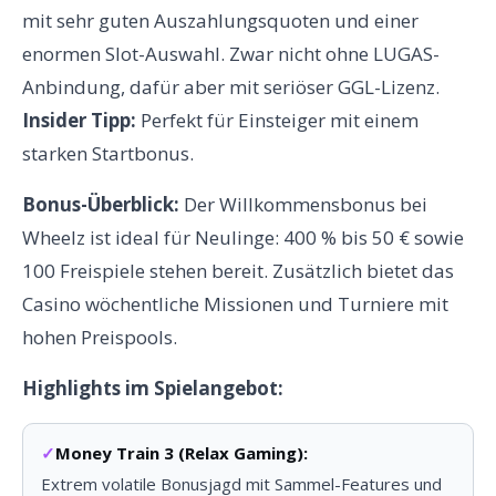
mit sehr guten Auszahlungsquoten und einer
enormen Slot-Auswahl. Zwar nicht ohne LUGAS-
Anbindung, dafür aber mit seriöser GGL-Lizenz.
Insider Tipp:
Perfekt für Einsteiger mit einem
starken Startbonus.
Bonus-Überblick:
Der Willkommensbonus bei
Wheelz ist ideal für Neulinge: 400 % bis 50 € sowie
100 Freispiele stehen bereit. Zusätzlich bietet das
Casino wöchentliche Missionen und Turniere mit
hohen Preispools.
Highlights im Spielangebot:
Money Train 3 (Relax Gaming):
Extrem volatile Bonusjagd mit Sammel-Features und