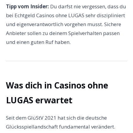
Tipp vom Insider:
Du darfst nie vergessen, dass du
bei Echtgeld Casinos ohne LUGAS sehr diszipliniert
und eigenverantwortlich vorgehen musst. Sichere
Anbieter sollen zu deinem Spielverhalten passen
und einen guten Ruf haben.
Was dich in Casinos ohne
LUGAS erwartet
Seit dem GlüStV 2021 hat sich die deutsche
Glücksspiellandschaft fundamental verändert.