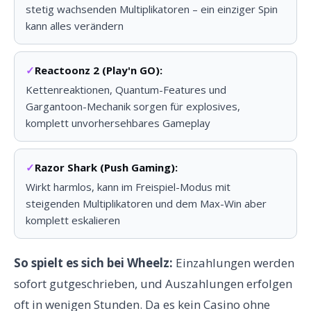
stetig wachsenden Multiplikatoren – ein einziger Spin
kann alles verändern
Reactoonz 2 (Play'n GO):
Kettenreaktionen, Quantum-Features und
Gargantoon-Mechanik sorgen für explosives,
komplett unvorhersehbares Gameplay
Razor Shark (Push Gaming):
Wirkt harmlos, kann im Freispiel-Modus mit
steigenden Multiplikatoren und dem Max-Win aber
komplett eskalieren
So spielt es sich bei Wheelz:
Einzahlungen werden
sofort gutgeschrieben, und Auszahlungen erfolgen
oft in wenigen Stunden. Da es kein Casino ohne