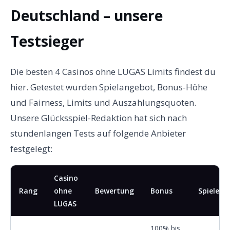
Deutschland – unsere
Testsieger
Die besten 4 Casinos ohne LUGAS Limits findest du
hier. Getestet wurden Spielangebot, Bonus-Höhe
und Fairness, Limits und Auszahlungsquoten.
Unsere Glücksspiel-Redaktion hat sich nach
stundenlangen Tests auf folgende Anbieter
festgelegt:
Casino
Rang
ohne
Bewertung
Bonus
Spieleau
LUGAS
100% bis