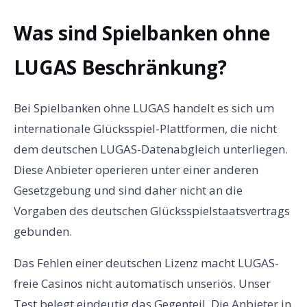
Was sind Spielbanken ohne
LUGAS Beschränkung?
Bei Spielbanken ohne LUGAS handelt es sich um
internationale Glücksspiel-Plattformen, die nicht
dem deutschen LUGAS-Datenabgleich unterliegen.
Diese Anbieter operieren unter einer anderen
Gesetzgebung und sind daher nicht an die
Vorgaben des deutschen Glücksspielstaatsvertrags
gebunden.
Das Fehlen einer deutschen Lizenz macht LUGAS-
freie Casinos nicht automatisch unseriös. Unser
Test belegt eindeutig das Gegenteil. Die Anbieter in