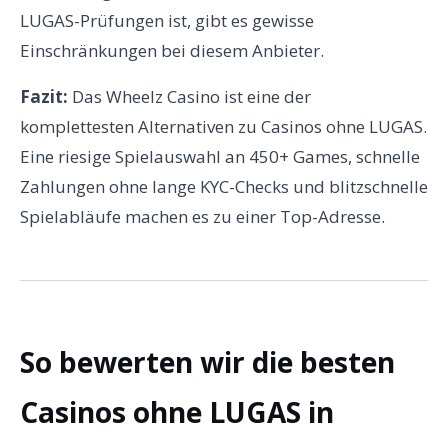
LUGAS-Prüfungen ist, gibt es gewisse
Einschränkungen bei diesem Anbieter.
Fazit:
Das Wheelz Casino ist eine der
komplettesten Alternativen zu Casinos ohne LUGAS.
Eine riesige Spielauswahl an 450+ Games, schnelle
Zahlungen ohne lange KYC-Checks und blitzschnelle
Spielabläufe machen es zu einer Top-Adresse.
So bewerten wir die besten
Casinos ohne LUGAS in