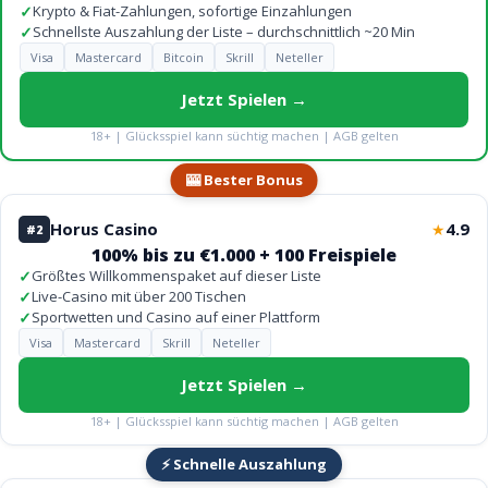
✓
Krypto & Fiat-Zahlungen, sofortige Einzahlungen
✓
Schnellste Auszahlung der Liste – durchschnittlich ~20 Min
Visa
Mastercard
Bitcoin
Skrill
Neteller
Jetzt Spielen →
18+ | Glücksspiel kann süchtig machen | AGB gelten
🎰 Bester Bonus
Horus Casino
4.9
★
#2
100% bis zu €1.000 + 100 Freispiele
✓
Größtes Willkommenspaket auf dieser Liste
✓
Live-Casino mit über 200 Tischen
✓
Sportwetten und Casino auf einer Plattform
Visa
Mastercard
Skrill
Neteller
Jetzt Spielen →
18+ | Glücksspiel kann süchtig machen | AGB gelten
⚡ Schnelle Auszahlung