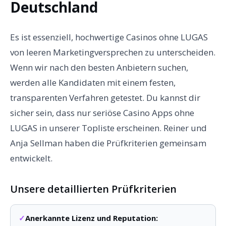
Deutschland
Es ist essenziell, hochwertige Casinos ohne LUGAS
von leeren Marketingversprechen zu unterscheiden.
Wenn wir nach den besten Anbietern suchen,
werden alle Kandidaten mit einem festen,
transparenten Verfahren getestet. Du kannst dir
sicher sein, dass nur seriöse Casino Apps ohne
LUGAS in unserer Topliste erscheinen. Reiner und
Anja Sellman haben die Prüfkriterien gemeinsam
entwickelt.
Unsere detaillierten Prüfkriterien
Anerkannte Lizenz und Reputation: