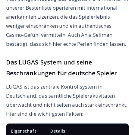
unserer Bestenliste operieren mit international
anerkannten Lizenzen, die das Spielerlebnis
weniger einschränken und ein authentisches
Casino-Gefühl vermitteln. Auch Anja Sellman
bestätigt, dass sich hier echte Perlen finden lassen.
Das LUGAS-System und seine
Beschränkungen für deutsche Spieler
LUGAS ist das zentrale Kontrollsystem in
Deutschland, das sämtliche Spieleraktivitäten
überwacht und nicht selten auch stark einschränkt.
Hier sind die wichtigsten Fakten:
Eigenschaft
Details